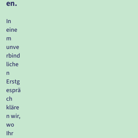
en.
In 
eine
m 
unve
rbind
liche
n 
Erstg
esprä
ch 
kläre
n wir, 
wo 
Ihr 