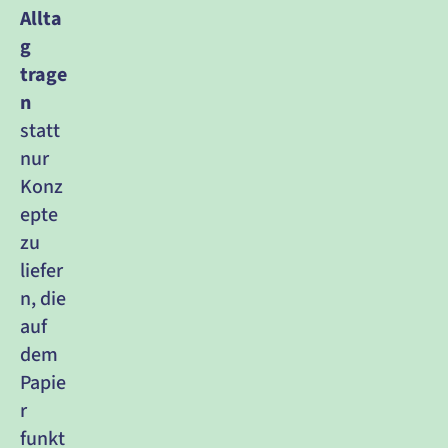
Allta
g 
trage
n
statt 
nur 
Konz
epte 
zu 
liefer
n, die 
auf 
dem 
Papie
r 
funkt