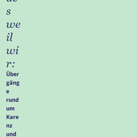
s 
we
il 
wi
r:
Über
gäng
e 
rund 
um 
Kare
nz 
und 