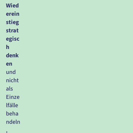
Wied
erein
stieg 
strat
egisc
h 
denk
en
und 
nicht 
als 
Einze
lfälle 
beha
ndeln
, 