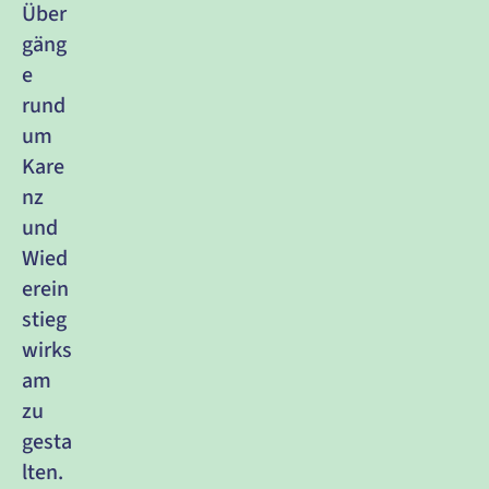
Über
gäng
e 
rund 
um 
Kare
nz 
und 
Wied
erein
stieg 
wirks
am 
zu 
gesta
lten.